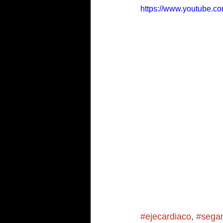
https://www.youtube.
#ejecardiaco
, 
#sega