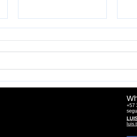
Evaluación Anestesia
METS 
Wh
+57
segu
LUI
luis