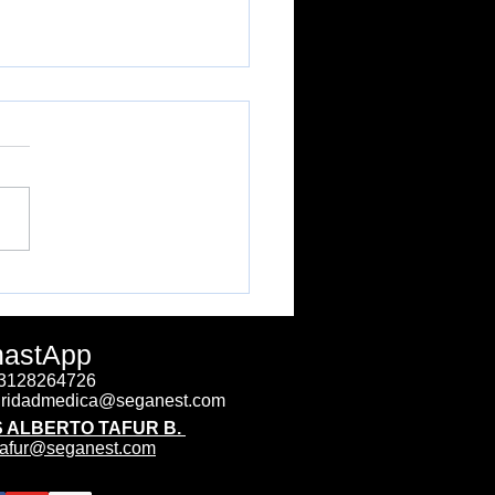
- Equivalente Metabólico
astApp
 3128264726
ridadmedica@seganest.com
S ALBERTO TAFUR B.
.tafur@seganest.com